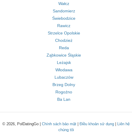
Wałcz
Sandomierz
Świebodzice
Rawicz
Strzelce Opolskie
Chodzież
Reda
Ząbkowice Śląskie
Leżajsk
Włodawa
Lubaczów
Brzeg Dolny
Rogoźno
Ba Lan
© 2026, PolDatingGo |
Chính sách bảo mật
|
Điều khoản sử dụng
|
Liên hệ
chúng tôi