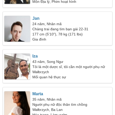
Môn Địa lý, Phim hoạt hình
Jan
24 năm, Nhân mã
Chàng trai đang tìm bạn gái 22-31
177 cm (5'10"), 78 kg (171 lbs)
Gia đình
Iza
43 năm, Song Ngư
Tôi là một dược sĩ, tôi cần một người phụ nữ
tuyệt vời
Wałbrzych
Mối quan hệ thực sự
Marta
35 năm, Nhân mã
Người phụ nữ độc thân tìm chồng
Wałbrzych, Ba Lan
Hóa trang, Làm vườn