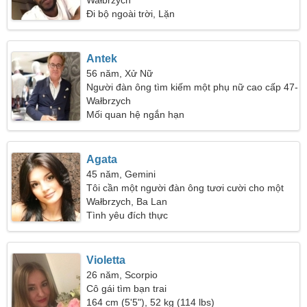
31
Wałbrzych
Đi bộ ngoài trời, Lặn
Antek
56 năm, Xử Nữ
Người đàn ông tìm kiếm một phụ nữ cao cấp 47-
53
Wałbrzych
Mối quan hệ ngắn hạn
Agata
45 năm, Gemini
Tôi cần một người đàn ông tươi cười cho một
gia đình
Wałbrzych, Ba Lan
Tình yêu đích thực
Violetta
26 năm, Scorpio
Cô gái tìm bạn trai
164 cm (5'5"), 52 kg (114 lbs)