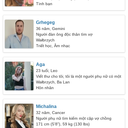
Tình bạn
Grhegeg
36 năm, Gemini
Người đàn ông độc thân tìm vợ
Wałbrzych
Triết học, Âm nhạc
Aga
23 tuổi, Leo
Viết thư cho tôi, tôi là một người phụ nữ có một
không hai
Wałbrzych, Ba Lan
Hôn nhân
Michalina
32 năm, Cancer
Người phụ nữ tìm kiếm một cặp vợ chồng
171 cm (5'8"), 59 kg (130 lbs)