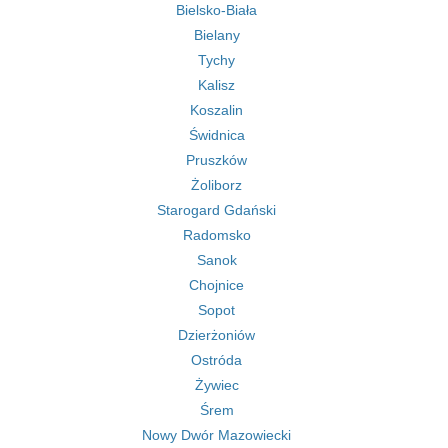
Bielsko-Biała
Bielany
Tychy
Kalisz
Koszalin
Świdnica
Pruszków
Żoliborz
Starogard Gdański
Radomsko
Sanok
Chojnice
Sopot
Dzierżoniów
Ostróda
Żywiec
Śrem
Nowy Dwór Mazowiecki