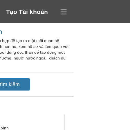
Tạo Tài khoản
n
hù hợp để tạo ra một mối quan hệ
ch hẹn hò, xem hồ sơ và làm quen với
ười dùng độc thân để tạo dựng một
phương, người nước ngoài, khách du
 bình