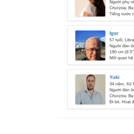
Người phụ n
Chorzów, Ba
Tiếng nước n
Igor
57 tuổi, Libr
Người đàn ô
46-54
190 cm (6'3")
Mối quan hệ
Yuki
34 năm, Xử
Người đàn ôn
Chorzów, Ba
Đi bè, Hoạt 