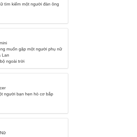
ữ tìm kiếm một người đàn ông
mini
ông muốn gặp một người phụ nữ
a Lan
bộ ngoài trời
cer
t người bạn hẹn hò cơ bắp
 Nữ