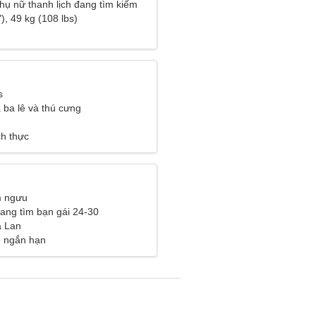
hụ nữ thanh lịch đang tìm kiếm
an hệ
), 49 kg (108 lbs)
s
 ba lê và thú cưng
ch thực
m ngưu
đang tìm bạn gái 24-30
a Lan
ệ ngắn hạn