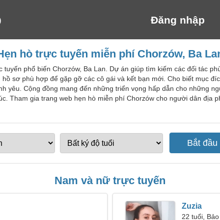
Đăng nhập
Hẹn hò trực tuyến miễn phí Chorzów, Ba La
ực tuyến phổ biến Chorzów, Ba Lan. Dự án giúp tìm kiếm các đối tác p
 hồ sơ phù hợp để gặp gỡ các cô gái và kết bạn mới. Cho biết mục đí
tình yêu. Cộng đồng mang đến những triển vọng hấp dẫn cho những ng
túc. Tham gia trang web hẹn hò miễn phí Chorzów cho người dân địa 
Nam và nữ trực tuyến
Zuzia
22 tuổi, Bảo