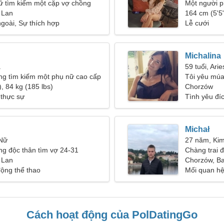
ữ tìm kiếm một cặp vợ chồng
Một người p
 Lan
một mối qu
164 cm (5'5"
goài, Sự thích hợp
Lễ cưới
Michalina
a
59 tuổi, Arie
ng tìm kiếm một phụ nữ cao cấp
Tôi yêu múa
, 84 kg (185 lbs)
Chorzów
 thực sự
Tình yêu đí
Michał
 Nữ
27 năm, Ki
g độc thân tìm vợ 24-31
Chàng trai 
 Lan
Chorzów, B
động thể thao
Mối quan h
Cách hoạt động của PolDatingGo