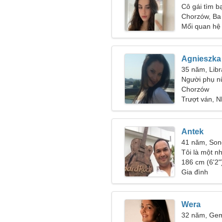
Cô gái tìm b
Chorzów, Ba
Mối quan hệ
Agnieszka
35 năm, Libr
Người phụ n
Chorzów
Trượt ván, N
Antek
41 năm, So
Tôi là một n
kiếm một ph
186 cm (6'2")
Gia đình
Wera
32 năm, Gem