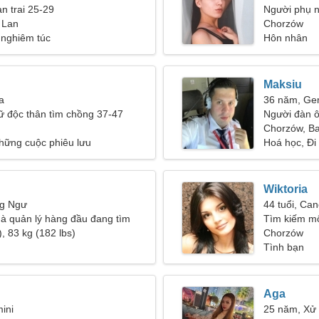
ạn trai 25-29
Người phụ n
 Lan
26-34
Chorzów
 nghiêm túc
Hôn nhân
Maksiu
a
36 năm, Ge
ữ độc thân tìm chồng 37-47
Người đàn 
Chorzów, B
hững cuộc phiêu lưu
Hoá học, Đi 
Wiktoria
ng Ngư
44 tuổi, Can
hà quản lý hàng đầu đang tìm
Tìm kiếm mộ
ụ nữ mảnh mai
, 83 kg (182 lbs)
Chorzów
Tình bạn
Aga
ini
25 năm, Xử